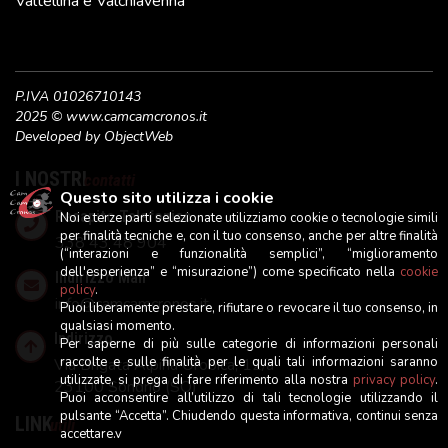
Valtellina e Valchiavenna
P.IVA 01026710143
2025 © www.camcamcronos.it
Developed by
ObjectWeb
I NOSTRI
contatti
Questo sito utilizza i cookie
Recapito Telefonico
Noi e terze parti selezionate utilizziamo cookie o tecnologie simili
per finalità tecniche e, con il tuo consenso, anche per altre finalità
338 43 48 904
(“interazioni e funzionalità semplici”, “miglioramento
dell'esperienza” e “misurazione”) come specificato nella
cookie
Indirizzo Mail
policy
.
info@camcamcronos.it
Puoi liberamente prestare, rifiutare o revocare il tuo consenso, in
qualsiasi momento.
Indirizzo
Per saperne di più sulle categorie di informazioni personali
raccolte e sulle finalità per le quali tali informazioni saranno
Via Brigata Alpina Orobica, 12/a
utilizzate, si prega di fare riferimento alla nostra
privacy policy
.
23100 Sondrio (SO)
Puoi acconsentire all’utilizzo di tali tecnologie utilizzando il
pulsante “Accetta”. Chiudendo questa informativa, continui senza
LINK
utili
accettare.v