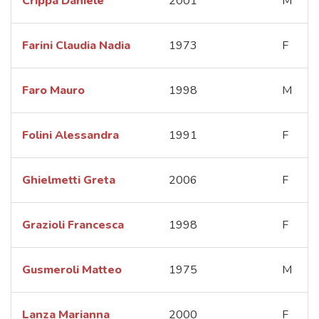
Crippa Daniele
2001
M
Farini Claudia Nadia
1973
F
Faro Mauro
1998
M
Folini Alessandra
1991
F
Ghielmetti Greta
2006
F
Grazioli Francesca
1998
F
Gusmeroli Matteo
1975
M
Lanza Marianna
2000
F