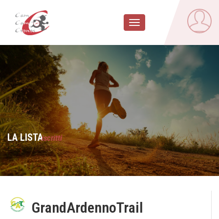
Toggle
navigation
LA LISTA
iscritti
GrandArdennoTrail